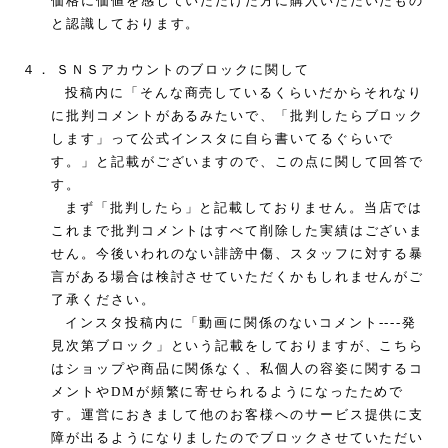
価格に価値を感じていただけた方に購入いただいたもの
と認識しております。
４．
ＳＮＳアカウントのブロックに関して
投稿内に「そんな商売しているくらいだからそれなり
に批判コメントがあるみたいで、「批判したらブロック
します」って公式インスタに自ら書いてるぐらいで
す。」と記載がございますので、この点に関して回答で
す。
まず「批判したら」と記載しておりません。当店では
これまで批判コメントはすべて削除した実績はございま
せん。今後いわれのない誹謗中傷、スタッフに対する暴
言がある場合は検討させていただくかもしれませんがご
了承ください。
インスタ投稿内に「動画に関係のないコメント
----
発
見次第ブロック」という記載をしておりますが、こちら
はショップや商品に関係なく、私個人の容姿に関するコ
メントや
DM
が頻繁に寄せられるようになったためで
す。運営におきまして他のお客様へのサービス提供に支
障が出るようになりましたのでブロックさせていただい