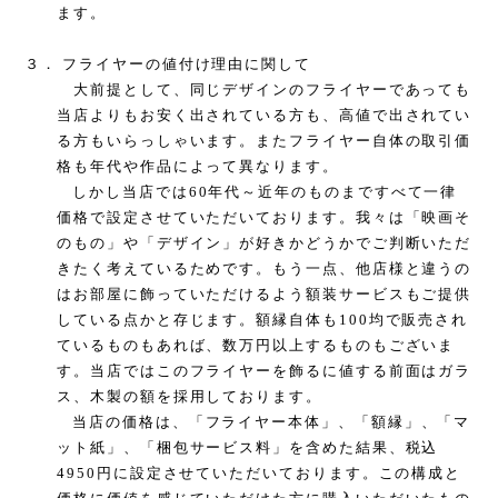
ます。
３．
フライヤーの値付け理由に関して
大前提として、同じデザインのフライヤーであっても
当店よりもお安く出されている方も、高値で出されてい
る方もいらっしゃいます。またフライヤー自体の取引価
格も年代や作品によって異なります。
しかし当店では
60
年代～近年のものまですべて一律
価格で設定させていただいております。我々は「映画そ
のもの」や「デザイン」が好きかどうかでご判断いただ
きたく考えているためです。もう一点、他店様と違うの
はお部屋に飾っていただけるよう額装サービスもご提供
している点かと存じます。額縁自体も
100
均で販売され
ているものもあれば、数万円以上するものもございま
す。当店ではこのフライヤーを飾るに値する前面はガラ
ス、木製の額を採用しております。
当店の価格は、「フライヤー本体」、「額縁」、「マ
ット紙」、「梱包サービス料」を含めた結果、税込
4950
円に設定させていただいております。この構成と