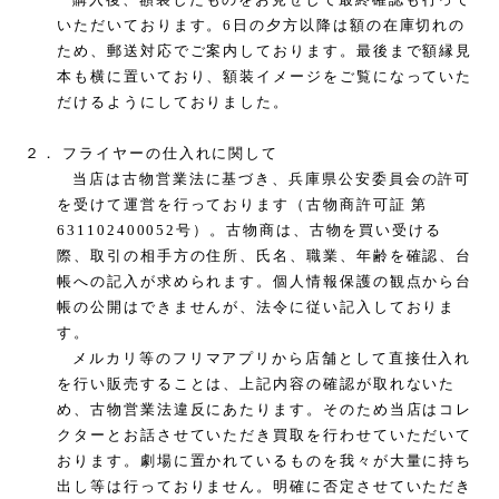
いただいております。
6
日の夕方以降は額の在庫切れの
ため、郵送対応でご案内しております。最後まで額縁見
本も横に置いており、額装イメージをご覧になっていた
だけるようにしておりました。
２．
フライヤーの仕入れに関して
当店は古物営業法に基づき、兵庫県公安委員会の許可
を受けて運営を行っております（古物商許可証 第
631102400052
号）。古物商は、古物を買い受ける
際、取引の相手方の住所、氏名、職業、年齢を確認、台
帳への記入が求められます。個人情報保護の観点から台
帳の公開はできませんが、法令に従い記入しておりま
す。
メルカリ等のフリマアプリから店舗として直接仕入れ
を行い販売することは、上記内容の確認が取れないた
め、古物営業法違反にあたります。そのため当店はコレ
クターとお話させていただき買取を行わせていただいて
おります。劇場に置かれているものを我々が大量に持ち
出し等は行っておりません。明確に否定させていただき