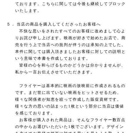
ております。こちらに関しては今後も継続してブロック
いたします。
５．
当店の商品を購入してくださったお客様へ
不快な思いをされたすべてのお客様に改めまして心よ
りお詫び申し上げます。映画が好きで始めたお店で、商
売を行う上で当店への批判が伴うのは承知の上でした。
本件に関しては購入頂きましたお客様に対しての説明と
いう意味で本書を作成しております。
皆様の心を和らげるものかどうかは分かりませんが、
私から一言お伝えさせていただきます。
フライヤーは基本的に映画の放映前に作成されるもの
です。まだ世に出ていない映画をヒットさせるため、
様々な関係者が知恵を絞って作成した販促資材です。
様々な方の思いの詰まった
1
枚という部分に当店は価値
を感じております。
お客様が購入された商品は、そんなフライヤー数百点
の中からお選びいただいた
1
枚でございます。デザイン