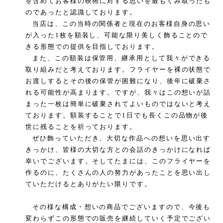
を含めてお客様の映画に対する思いを最もくみ取ったも
のであったと認識しております。
当店は、この当時の関係者と現在のお客様自身の思い
が入った
1
枚を額装し、可能な限り美しく飾ることので
きる形態での提供を目指しております。
また、この額装は保管用、継承用として我々ができる
取り組みだと考えております。フライヤーを裸の状態で
お渡しするとその後の保管が困難になり、後年に破棄さ
れる可能性が高まります。ですが、我々はこの想いが詰
まった一枚は簡単に破棄されてよいものではないと考え
ております。額装することで
1
日でも長くこの品物が後
世に残ることを祈っております。
ぜひ飾っていただき、大切な作品への想いを思い出す
きっかけ、皆様の大切な方との会話のきっかけになれば
幸いでございます。そしてたまには、このフライヤーを
作るのに、たくさんの人の努力があったことを思い出し
ていただけるとありがたい限りです。
その様な構成・想いの商品でございますので、今後も
変わらずこの形態での販売を継続していく予定でござい