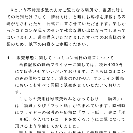
X
という不特定多数の方がご覧になる場所で、当店に対し
ての批判だけでなく「情弱向け」と暗にお客様を揶揄する表
現がなされたため、公式に回答させていただきます。楽しか
ったコミコンが我々のせいで残念な思い出になってしまって
はいけません。過去購入いただきましたすべてのお客様の名
誉のため、以下の内容をご参照ください。
１．
販売形態に関して・コミコン当日の運営について
画像記載の映画フライヤーに関しては、税込
4950
円
にて販売させていただいております。こちらはコミコン
のみの価格ではなく、過去の
POP-UP
、オンライン販売
においてもすべて同額で販売させていただいておりま
す。
こちらの費用は額装費込みとなっており、「額装」に
は「額縁」及び「マット紙」が含まれています。陳列時
はフライヤーの保護のため前に「マット紙」、裏に「ボ
ール紙」を入れてレコードをめくるようにご覧になって
頂けるよう準備しておりました。
購入後、額装したものをお見せして最終確認も行って