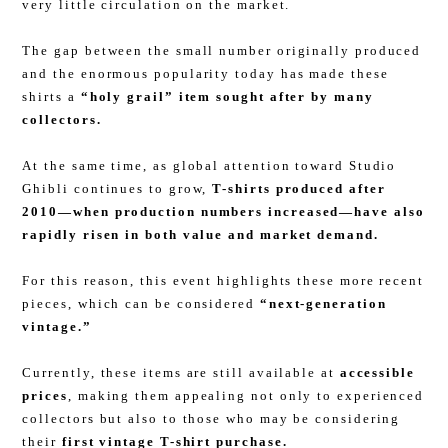
very little circulation on the market.
The gap between the small number originally produced
and the enormous popularity today has made these
shirts a
“holy grail” item sought after by many
collectors.
At the same time, as global attention toward Studio
Ghibli continues to grow,
T-shirts produced after
2010—when production numbers increased—have also
rapidly risen in both value and market demand.
For this reason, this event highlights these more recent
pieces, which can be considered
“next-generation
vintage.”
Currently, these items are still available at
accessible
prices
, making them appealing not only to experienced
collectors but also to those who may be considering
their
first vintage T-shirt purchase.