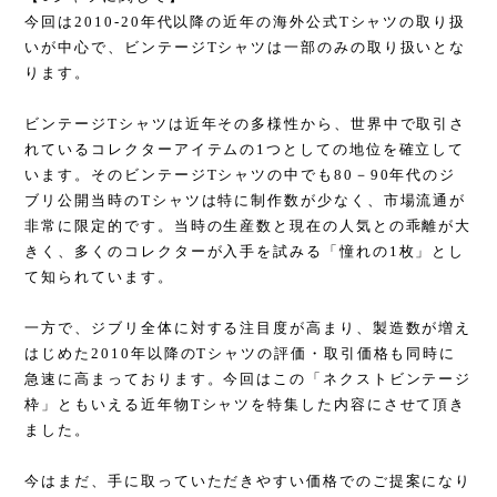
今回は2010-20年代以降の近年の海外公式Tシャツの取り扱
いが中心で、ビンテージTシャツは一部のみの取り扱いとな
ります。
ビンテージTシャツは近年その多様性から、世界中で取引さ
れているコレクターアイテムの1つとしての地位を確立して
います。そのビンテージTシャツの中でも80－90年代のジ
ブリ公開当時のTシャツは特に制作数が少なく、市場流通が
非常に限定的です。当時の生産数と現在の人気との乖離が大
きく、多くのコレクターが入手を試みる「憧れの1枚」とし
て知られています。
一方で、ジブリ全体に対する注目度が高まり、製造数が増え
はじめた2010年以降のTシャツの評価・取引価格も同時に
急速に高まっております。今回はこの「ネクストビンテージ
枠」ともいえる近年物Tシャツを特集した内容にさせて頂き
ました。
今はまだ、手に取っていただきやすい価格でのご提案になり