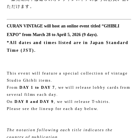
ただけます。
CURAN VINTAGE will host an online event titled “GHIBLI
EXPO” from March 28 to April 5, 2026 (9 days).
*All dates and times listed are in Japan Standard
Time (JST).
This event will feature a special collection of vintage
Studio Ghibli items.
From
DAY 1 to DAY 7
, we will release lobby cards from
several films each day.
On
DAY 8 and DAY 9
, we will release T-shirts.
Please see the lineup for each day below.
The notation following each title indicates the
country of publication.