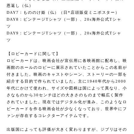
恩返し（仏）
DAY7：もののけ姫（仏）（日*店頭販促ミニポスター）
DAY8：ビンテージTシャツ（一部）、20s海外公式Tシャ
ツ
DAY9：ビンテージTシャツ（一部）、20s海外公式Tシャ
ツ
【ロビーカードに関して】
ロビーカードは、映画会社が宣伝用に各映画館に配布し、映
画館のホールのロビーに展示されていたことからこの名前が
付きました。映画のキャストやシーン、ストーリーの一部を
紹介する目的で作られていました。主に1940年代から2000
年代にかけて使われ、サイズや図柄は国によって異なり、小
さなものから30センチほどの大きさのものまで幅広く製作
されていました。現在ではデジタル化が進み、このようなロ
ビーカードを作る映画会社が少なくなっており、世界中にフ
ァンが存在するコレクターアイテムです。
出版国によっても評価が大きく変わりますが、ジブリはその