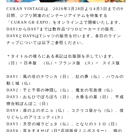
CURAN VINTAGEは、2026年3月28日より4月5日までの9
日間、ジブリ関連のビンテージアイテムを特集する
「CURAN GB EXPO」をオンライン上で開催いたします。
DAY1からDAY7までは数作品づつロビーカードの販売、
DAY8とDAY9はTシャツの販売を行います。各日のライン
ナップについては以下ご参照ください。
＊タイトルの後ろにある表記は出版国を示しています。
（日）= 日本版 （仏）= フランス版 (ス）= スイス版
DAY1：風の谷のナウシカ（日）、紅の豚（仏）、ハウルの
動く城（仏）
DAY2：千と千尋の神隠し（仏）、魔女の宅急便（仏）
DAY3：おもひでぽろぽろ（日）、火垂るの墓（日）、平成
狸合戦ぽんぽこ（日）
DAY4：崖の上のポニョ（仏）、コクリコ坂から（仏）、借
りぐらしのアリエッティ(ス）
DAY5：天空の城ラピュタ（仏）、となりのトトロ（日）
DAY6：耳をすませば（日*店頭販促ミニポスター）、猫の