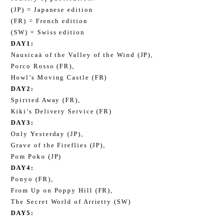
(JP) = Japanese edition
(FR) = French edition
(SW) = Swiss edition
DAY1:
Nausicaä of the Valley of the Wind (JP),
Porco Rosso (FR),
Howl’s Moving Castle (FR)
DAY2:
Spirited Away (FR),
Kiki’s Delivery Service (FR)
DAY3:
Only Yesterday (JP),
Grave of the Fireflies (JP),
Pom Poko (JP)
DAY4:
Ponyo (FR),
From Up on Poppy Hill (FR),
The Secret World of Arrietty (SW)
DAY5: