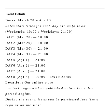
Event Details
Dates:
March 28 – April 5
Sales start times for each day are as follows:
(Weekends: 10:00 / Weekdays: 21:00)
DAY1 (Mar 28) — 10:00
DAY2 (Mar 29) — 10:00
DAY3 (Mar 30) — 21:00
DAY4 (Mar 31) — 21:00
DAY5 (Apr 1) — 21:00
DAY6 (Apr 2) — 21:00
DAY7 (Apr 3) — 21:00
DAY8 (Apr 4) — 10:00 – DAY9 23:59
Location:
Our online store
Product pages will be published before the sales
period begins.
During the event, items can be purchased just like a
regular online store.