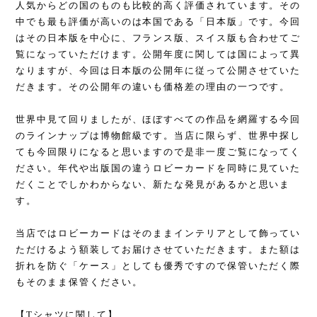
人気からどの国のものも比較的高く評価されています。その
中でも最も評価が高いのは本国である「日本版」です。今回
はその日本版を中心に、フランス版、スイス版も合わせてご
覧になっていただけます。公開年度に関しては国によって異
なりますが、今回は日本版の公開年に従って公開させていた
だきます。その公開年の違いも価格差の理由の一つです。
世界中見て回りましたが、ほぼすべての作品を網羅する今回
のラインナップは博物館級です。当店に限らず、世界中探し
ても今回限りになると思いますので是非一度ご覧になってく
ださい。年代や出版国の違うロビーカードを同時に見ていた
だくことでしかわからない、新たな発見があるかと思いま
す。
当店ではロビーカードはそのままインテリアとして飾ってい
ただけるよう額装してお届けさせていただきます。また額は
折れを防ぐ「ケース」としても優秀ですので保管いただく際
もそのまま保管ください。
【Tシャツに関して】